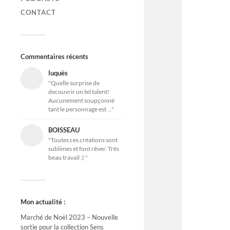
CONTACT
Commentaires récents
luquès
"Quelle surprise de
decouvrir un tel talent!
Aucunement soupçonné
tant le personnage est ..."
BOISSEAU
"Toutes ces créations sont
sublimes et font rêver. Très
beau travail :) "
Mon actualité :
Marché de Noël 2023 – Nouvelle
sortie pour la collection Sens